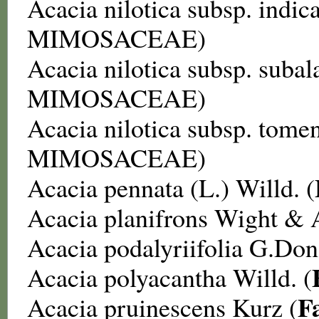
Acacia nilotica subsp. indic
MIMOSACEAE
)
Acacia nilotica subsp. subal
MIMOSACEAE
)
Acacia nilotica subsp. tome
MIMOSACEAE
)
Acacia pennata
(L.) Willd. (
Acacia planifrons
Wight & A
Acacia podalyriifolia
G.Don
Acacia polyacantha
Willd. (
F
Acacia pruinescens
Kurz (