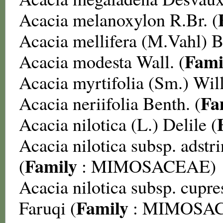
Acacia melanoxylon
R.Br. (
Acacia mellifera
(M.Vahl) B
Fami
Acacia modesta
Wall. (
Acacia myrtifolia
(Sm.) Will
Fa
Acacia neriifolia
Benth. (
Acacia nilotica
(L.) Delile (
Acacia nilotica subsp. adstr
Family
(
:
MIMOSACEAE
)
Acacia nilotica subsp. cupre
Family
Faruqi (
:
MIMOSA