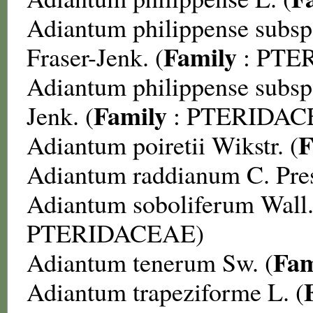
Adiantum philippense subsp
Family
Fraser-Jenk. (
:
PTE
Adiantum philippense subsp.
Family
Jenk. (
:
PTERIDAC
F
Adiantum poiretii
Wikstr. (
Adiantum raddianum
C. Pres
Adiantum soboliferum
Wall.
PTERIDACEAE
)
Fam
Adiantum tenerum
Sw. (
Adiantum trapeziforme
L. (