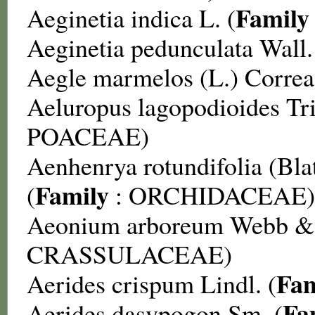
Family
Aeginetia indica
L. (
Aeginetia pedunculata
Wall.
Aegle marmelos
(L.) Correa
Aeluropus lagopodioides
Tr
POACEAE
)
Aenhenrya rotundifolia
(Bla
Family
(
:
ORCHIDACEAE
)
Aeonium arboreum
Webb & 
CRASSULACEAE
)
Fam
Aerides crispum
Lindl. (
Fa
Aerides dasypogon
Sm. (