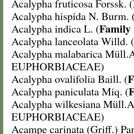
Acalypha fruticosa
Forssk. (
Acalypha hispida
N. Burm. 
Family
Acalypha indica
L. (
Acalypha lanceolata
Willd. 
Acalypha malabarica
Müll.A
EUPHORBIACEAE
)
F
Acalypha ovalifolia
Baill. (
F
Acalypha paniculata
Miq. (
Acalypha wilkesiana
Müll.A
EUPHORBIACEAE
)
Acampe carinata
(Griff.) Pa