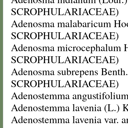
SCROPHULARIACEAE
)
Adenosma malabaricum
Hoo
SCROPHULARIACEAE
)
Adenosma microcephalum
H
SCROPHULARIACEAE
)
Adenosma subrepens
Benth.
SCROPHULARIACEAE
)
Adenostemma angustifoliu
Adenostemma lavenia
(L.) 
Adenostemma lavenia var. a