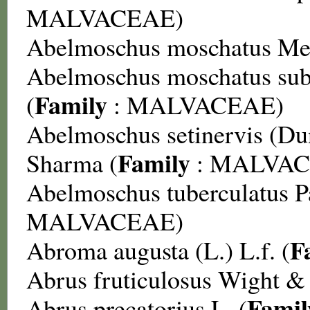
MALVACEAE
)
Abelmoschus moschatus
Med
Abelmoschus moschatus sub
Family
(
:
MALVACEAE
)
Abelmoschus setinervis
(Du
Family
Sharma (
:
MALVAC
Abelmoschus tuberculatus
P
MALVACEAE
)
F
Abroma augusta
(L.) L.f. (
Abrus fruticulosus
Wight & 
Famil
Abrus precatorius
L. (