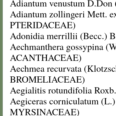
Adiantum venustum
D.Don 
Adiantum zollingeri
Mett. e
PTERIDACEAE
)
Adonidia merrillii
(Becc.) B
Aechmanthera gossypina
(W
ACANTHACEAE
)
Aechmea recurvata
(Klotzsc
BROMELIACEAE
)
Aegialitis rotundifolia
Roxb.
Aegiceras corniculatum
(L.)
MYRSINACEAE
)