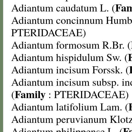
Fam
Adiantum caudatum
L. (
Adiantum concinnum
Humb.
PTERIDACEAE
)
Adiantum formosum
R.Br. (
Adiantum hispidulum
Sw. (
Adiantum incisum
Forssk. (
Adiantum incisum subsp. i
Family
(
:
PTERIDACEAE
)
Adiantum latifolium
Lam. (
Adiantum peruvianum
Klotz
F
Adiantum philippense
L. (