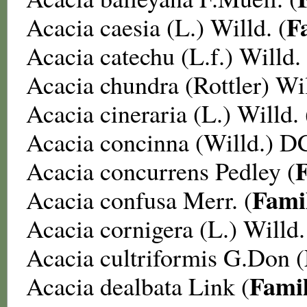
F
Acacia caesia
(L.) Willd. (
Acacia catechu
(L.f.) Willd. 
Acacia chundra
(Rottler) Wil
Acacia cineraria
(L.) Willd. 
Acacia concinna
(Willd.) DC
Acacia concurrens
Pedley (
Fami
Acacia confusa
Merr. (
Acacia cornigera
(L.) Willd.
Acacia cultriformis
G.Don (
Fami
Acacia dealbata
Link (