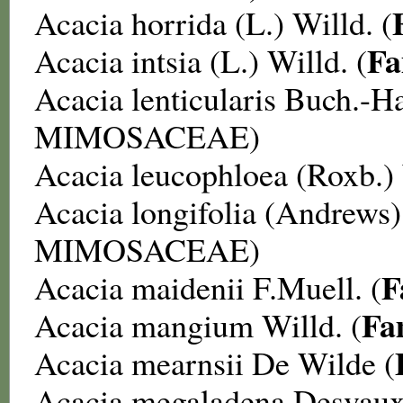
Acacia horrida
(L.) Willd. (
Fa
Acacia intsia
(L.) Willd. (
Acacia lenticularis
Buch.-Ha
MIMOSACEAE
)
Acacia leucophloea
(Roxb.) 
Acacia longifolia
(Andrews) 
MIMOSACEAE
)
F
Acacia maidenii
F.Muell. (
Fa
Acacia mangium
Willd. (
Acacia mearnsii
De Wilde (
Acacia megaladena
Desvaux