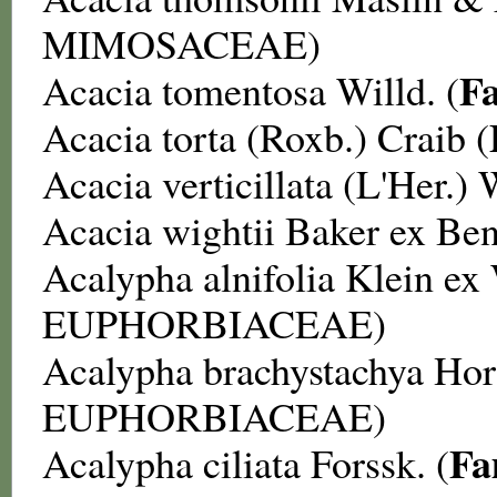
MIMOSACEAE
)
F
Acacia tomentosa
Willd. (
Acacia torta
(Roxb.) Craib (
Acacia verticillata
(L'Her.) W
Acacia wightii
Baker ex Ben
Acalypha alnifolia
Klein ex 
EUPHORBIACEAE
)
Acalypha brachystachya
Hor
EUPHORBIACEAE
)
Fa
Acalypha ciliata
Forssk. (