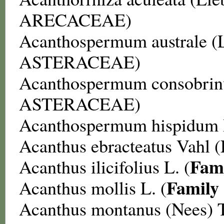
ARECACEAE
)
Acanthospermum australe
(
ASTERACEAE
)
Acanthospermum consobri
ASTERACEAE
)
Acanthospermum hispidum
Acanthus ebracteatus
Vahl (
Fam
Acanthus ilicifolius
L. (
Family
Acanthus mollis
L. (
Acanthus montanus
(Nees) 