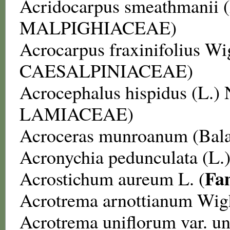
Acridocarpus smeathmanii
MALPIGHIACEAE
)
Acrocarpus fraxinifolius
Wig
CAESALPINIACEAE
)
Acrocephalus hispidus
(L.) 
LAMIACEAE
)
Acroceras munroanum
(Bala
Acronychia pedunculata
(L.
Fa
Acrostichum aureum
L. (
Acrotrema arnottianum
Wigh
Acrotrema uniﬂorum var. u