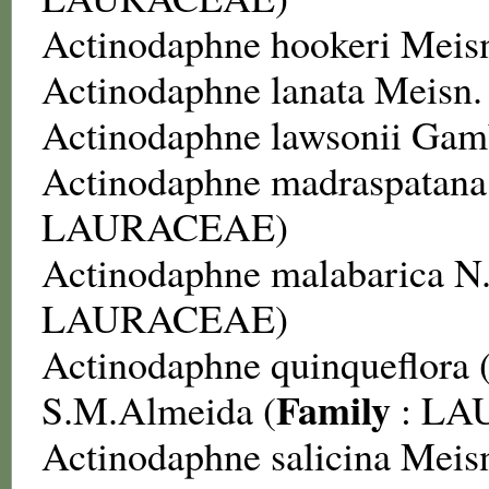
Actinodaphne hookeri
Meisn
Actinodaphne lanata
Meisn. 
Actinodaphne lawsonii
Gamb
Actinodaphne madraspatana
LAURACEAE
)
Actinodaphne malabarica
N.
LAURACEAE
)
Actinodaphne quinqueflora
Family
S.M.Almeida (
:
LA
Actinodaphne salicina
Meisn