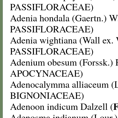
PASSIFLORACEAE
)
Adenia hondala
(Gaertn.) W
PASSIFLORACEAE
)
Adenia wightiana
(Wall ex.
PASSIFLORACEAE
)
Adenium obesum
(Forssk.)
APOCYNACEAE
)
Adenocalymma alliaceum
(
BIGNONIACEAE
)
F
Adenoon indicum
Dalzell (
Adenosma indianum
(Lour.)