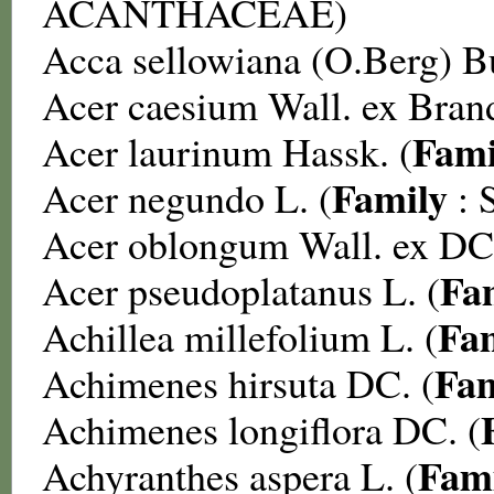
ACANTHACEAE
)
Acca sellowiana
(O.Berg) Bu
Acer caesium
Wall. ex Brand
Fami
Acer laurinum
Hassk. (
Family
Acer negundo
L. (
:
Acer oblongum
Wall. ex DC
Fa
Acer pseudoplatanus
L. (
Fa
Achillea millefolium
L. (
Fam
Achimenes hirsuta
DC. (
Achimenes longiflora
DC. (
Fam
Achyranthes aspera
L. (