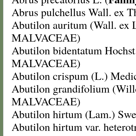
Abrus pulchellus
Wall. ex T
Abutilon auritum
(Wall. ex 
MALVACEAE
)
Abutilon bidentatum
Hochst.
MALVACEAE
)
Abutilon crispum
(L.) Medi
Abutilon grandifolium
(Will
MALVACEAE
)
Abutilon hirtum
(Lam.) Swe
Abutilon hirtum var. hetero