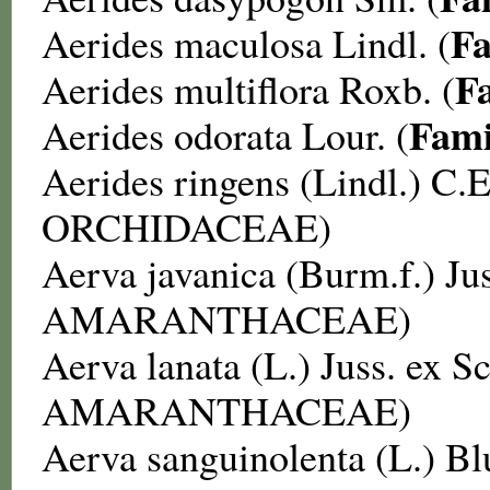
Fa
Aerides maculosa
Lindl. (
F
Aerides multiflora
Roxb. (
Fami
Aerides odorata
Lour. (
Aerides ringens
(Lindl.) C.E
ORCHIDACEAE
)
Aerva javanica
(Burm.f.) Jus
AMARANTHACEAE
)
Aerva lanata
(L.) Juss. ex Sc
AMARANTHACEAE
)
Aerva sanguinolenta
(L.) B