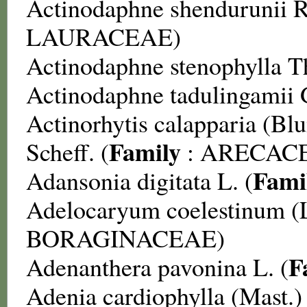
Actinodaphne shendurunii
R
LAURACEAE
)
Actinodaphne stenophylla
T
Actinodaphne tadulingamii
Actinorhytis calapparia
(Blu
Family
Scheff. (
:
ARECAC
Fami
Adansonia digitata
L. (
Adelocaryum coelestinum
(
BORAGINACEAE
)
F
Adenanthera pavonina
L. (
Adenia cardiophylla
(Mast.)