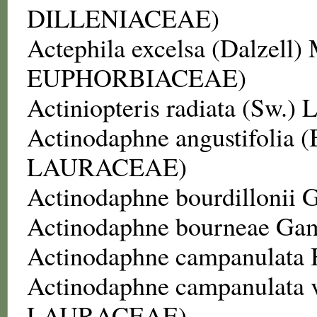
DILLENIACEAE
)
Actephila excelsa
(Dalzell) 
EUPHORBIACEAE
)
Actiniopteris radiata
(Sw.) L
Actinodaphne angustifolia
(
LAURACEAE
)
Actinodaphne bourdillonii
G
Actinodaphne bourneae
Gam
Actinodaphne campanulata
Actinodaphne campanulata v
LAURACEAE
)