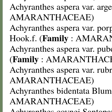
Achyranthes aspera var. arg
AMARANTHACEAE
)
Achyranthes aspera var. por
Family
Hook.f. (
:
AMARA
Achyranthes aspera var. pub
Family
(
:
AMARANTHAC
Achyranthes aspera var. rub
AMARANTHACEAE
)
Achyranthes bidentata
Blum
AMARANTHACEAE
)
Achyranthes coynei
Santapa