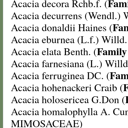
Fami
Acacia decora
Rchb.f. (
Acacia decurrens
(Wendl.) W
Fam
Acacia donaldii
Haines (
Acacia eburnea
(L.f.) Willd.
Family
Acacia elata
Benth. (
Acacia farnesiana
(L.) Willd
Fam
Acacia ferruginea
DC. (
Acacia hohenackeri
Craib (
Acacia holosericea
G.Don (
Acacia homalophylla
A. Cun
MIMOSACEAE
)