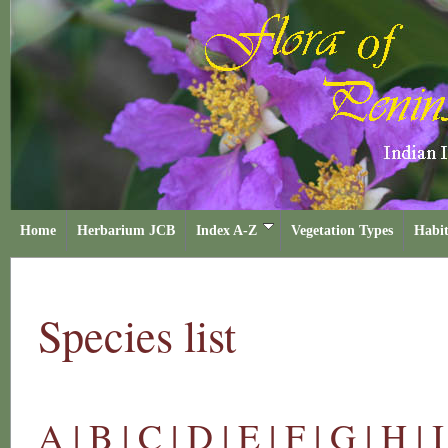
Home
Herbarium JCB
Index A-Z
Vegetation Types
Habit
Species list
A |
B |
C |
D |
E |
F |
G |
H |
I 