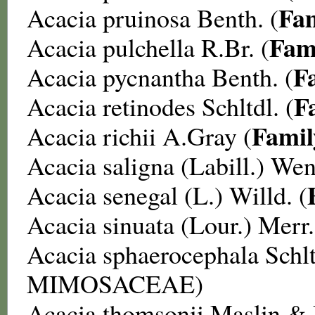
Fa
Acacia pruinosa
Benth. (
Fam
Acacia pulchella
R.Br. (
F
Acacia pycnantha
Benth. (
F
Acacia retinodes
Schltdl. (
Famil
Acacia richii
A.Gray (
Acacia saligna
(Labill.) Wen
Acacia senegal
(L.) Willd. (
Acacia sinuata
(Lour.) Merr.
Acacia sphaerocephala
Schl
MIMOSACEAE
)
Acacia thomsonii
Maslin &