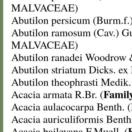
MALVACEAE
)
Abutilon persicum
(Burm.f.)
Abutilon ramosum
(Cav.) Gu
MALVACEAE
)
Abutilon ranadei
Woodrow &
Abutilon striatum
Dicks. ex 
Abutilon theophrasti
Medik.
Famil
Acacia armata
R.Br. (
Acacia aulacocarpa
Benth. (
Acacia auriculiformis
Benth.
Acacia baileyana
F.Muell. (