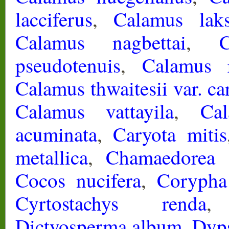
lacciferus
,
Calamus lak
Calamus nagbettai
,
pseudotenuis
,
Calamus 
Calamus thwaitesii var. c
Calamus vattayila
,
Ca
acuminata
,
Caryota mitis
metallica
,
Chamaedorea se
Cocos nucifera
,
Corypha
Cyrtostachys renda
Dictyosperma album
,
Dyps