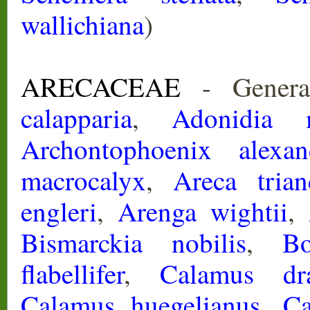
wallichiana
)
ARECACEAE
- Genera
calapparia
,
Adonidia me
Archontophoenix alexan
macrocalyx
,
Areca trian
engleri
,
Arenga wightii
,
Bismarckia nobilis
,
Bo
flabellifer
,
Calamus dran
Calamus huegelianus
,
Ca