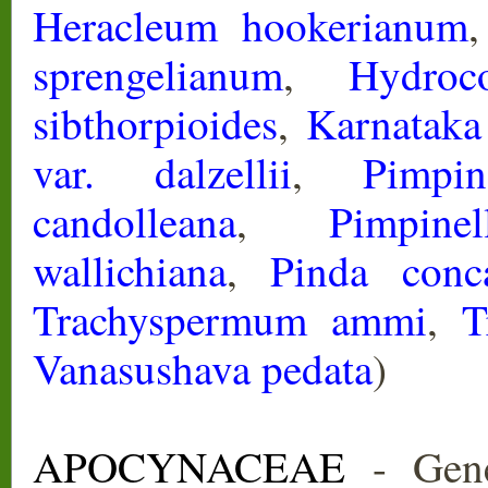
Heracleum hookerianum
sprengelianum
,
Hydroc
sibthorpioides
,
Karnataka
var. dalzellii
,
Pimpin
candolleana
,
Pimpine
wallichiana
,
Pinda conc
Trachyspermum ammi
,
T
Vanasushava pedata
)
APOCYNACEAE
- Gene