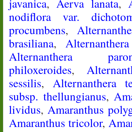
javanica
,
Aerva lanata
,
nodiflora var. dichoto
procumbens
,
Alternanthe
brasiliana
,
Alternanthera
Alternanthera parony
philoxeroides
,
Alternan
sessilis
,
Alternanthera te
subsp. thellungianus
,
Ama
lividus
,
Amaranthus poly
Amaranthus tricolor
,
Amar