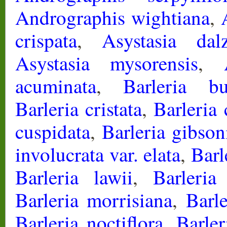
Andrographis wightiana
,
crispata
,
Asystasia dalz
Asystasia mysorensis
,
acuminata
,
Barleria bu
Barleria cristata
,
Barleria 
cuspidata
,
Barleria gibson
involucrata var. elata
,
Barl
Barleria lawii
,
Barleria 
Barleria morrisiana
,
Barl
Barleria noctiflora
,
Barler