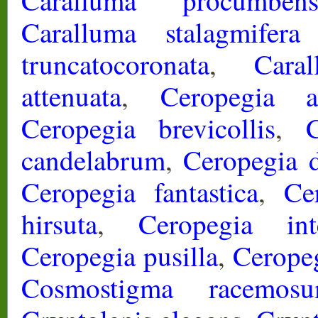
Caralluma procumben
Caralluma stalagmifera 
truncatocoronata
,
Cara
attenuata
,
Ceropegia a
Ceropegia brevicollis
,
candelabrum
,
Ceropegia 
Ceropegia fantastica
,
Ce
hirsuta
,
Ceropegia int
Ceropegia pusilla
,
Ceropeg
Cosmostigma racemos