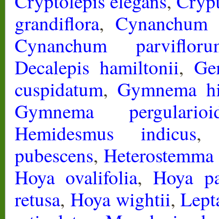
Cryptolepis elegans
,
Crypt
grandiflora
,
Cynanchum 
Cynanchum parvifloru
Decalepis hamiltonii
,
Gen
cuspidatum
,
Gymnema hi
Gymnema pergularioid
Hemidesmus indicus
pubescens
,
Heterostemma d
Hoya ovalifolia
,
Hoya pa
retusa
,
Hoya wightii
,
Lept