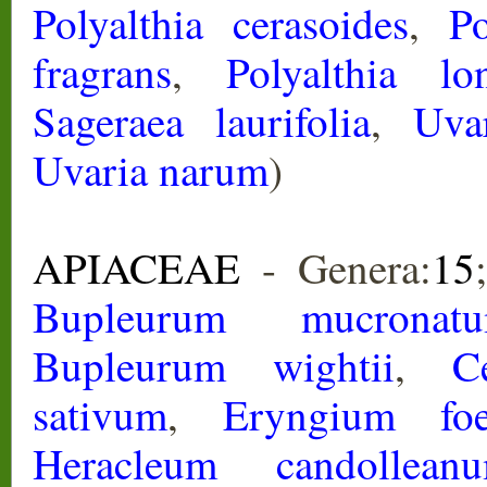
Polyalthia cerasoides
,
Po
fragrans
,
Polyalthia lon
Sageraea laurifolia
,
Uva
Uvaria narum
)
APIACEAE
- Genera:
15
Bupleurum mucronat
Bupleurum wightii
,
C
sativum
,
Eryngium foe
Heracleum candollean