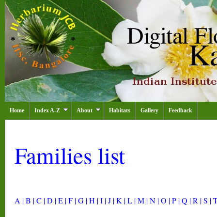
Home
Index A-Z
About
Habitats
Gallery
Feedback
Families list
A |
B |
C |
D |
E |
F |
G |
H |
I |
J |
K |
L |
M |
N |
O |
P |
Q |
R |
S |
T