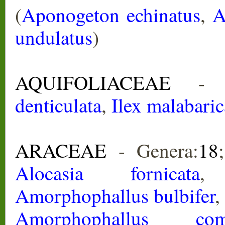
(
Aponogeton echinatus
,
A
undulatus
)
AQUIFOLIACEAE
- G
denticulata
,
Ilex malabaric
ARACEAE
- Genera:
18
Alocasia fornicata
Amorphophallus bulbifer
Amorphophallus com