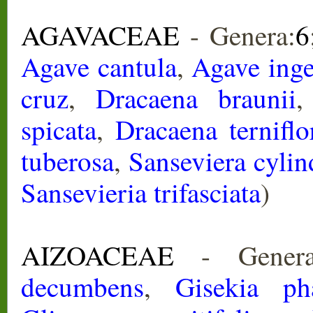
AGAVACEAE
- Genera:
6
Agave cantula
,
Agave ing
cruz
,
Dracaena braunii
spicata
,
Dracaena terniflo
tuberosa
,
Sanseviera cylin
Sansevieria trifasciata
)
AIZOACEAE
- Genera
decumbens
,
Gisekia ph