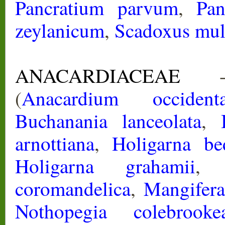
Pancratium parvum
,
Pan
zeylanicum
,
Scadoxus mult
ANACARDIACEAE
- 
(
Anacardium occidenta
Buchanania lanceolata
,
arnottiana
,
Holigarna b
Holigarna grahamii
coromandelica
,
Mangifera
Nothopegia colebrooke