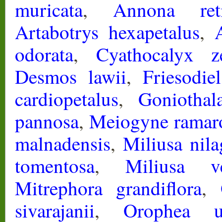
muricata
,
Annona reti
Artabotrys hexapetalus
,
odorata
,
Cyathocalyx ze
Desmos lawii
,
Friesodie
cardiopetalus
,
Goniotha
pannosa
,
Meiogyne ramar
malnadensis
,
Miliusa nila
tomentosa
,
Miliusa ve
Mitrephora grandiflora
,
sivarajanii
,
Orophea un