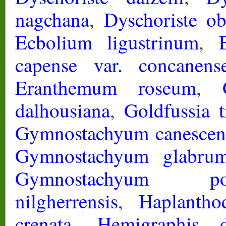
nagchana
,
Dyschoriste ob
Ecbolium ligustrinum
,
capense var. concanens
Eranthemum roseum
,
dalhousiana
,
Goldfussia tr
Gymnostachyum canescen
Gymnostachyum glabru
Gymnostachyum pol
nilgherrensis
,
Haplanthod
crenata
,
Hemigraphis d