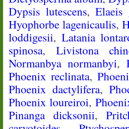
Dypsis lutescens
,
Elaeis 
Hyophorbe lagenicaulis
,
H
loddigesii
,
Latania lontar
spinosa
,
Livistona chin
Normanbya normanbyi
,
Phoenix reclinata
,
Phoeni
Phoenix dactylifera
,
Pho
Phoenix loureiroi
,
Phoenix
Pinanga dicksonii
,
Prit
caryotoides
,
Ptychosp