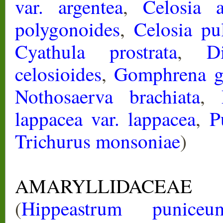
var. argentea
,
Celosia a
polygonoides
,
Celosia pu
Cyathula prostrata
,
D
celosioides
,
Gomphrena g
Nothosaerva brachiata
,
lappacea var. lappacea
,
P
Trichurus monsoniae
)
AMARYLLIDACEAE
-
(
Hippeastrum puniceu