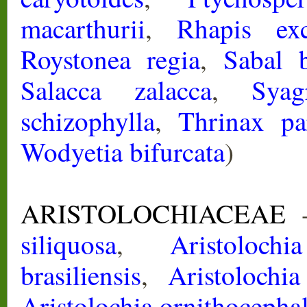
macarthurii
,
Rhapis exc
Roystonea regia
,
Sabal 
Salacca zalacca
,
Syag
schizophylla
,
Thrinax par
Wodyetia bifurcata
)
ARISTOLOCHIACEAE
-
siliquosa
,
Aristolochi
brasiliensis
,
Aristolochia
Aristolochia ornithocepha