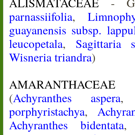
ALISMATACEAE
- Gen
parnassiifolia
,
Limnophy
guayanensis subsp. lappu
leucopetala
,
Sagittaria s
Wisneria triandra
)
AMARANTHACEAE
- 
(
Achyranthes aspera
porphyristachya
,
Achyra
Achyranthes bidentata