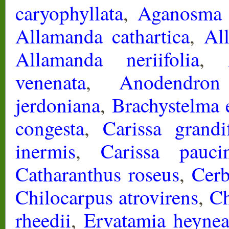
caryophyllata
,
Aganosma
Allamanda cathartica
,
All
Allamanda neriifolia
,
venenata
,
Anodendron
jerdoniana
,
Brachystelma 
congesta
,
Carissa grandi
inermis
,
Carissa pauci
Catharanthus roseus
,
Cer
Chilocarpus atrovirens
,
Ch
rheedii
,
Ervatamia heyne