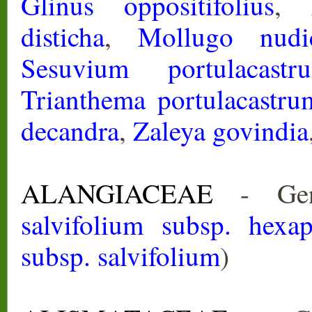
Glinus oppositifolius
,
disticha
,
Mollugo nudic
Sesuvium portulacastr
Trianthema portulacastru
decandra
,
Zaleya govindia
ALANGIACEAE
- Gen
salvifolium subsp. hexa
subsp. salvifolium
)