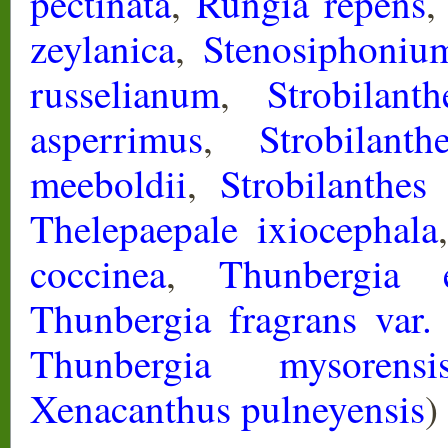
pectinata
,
Rungia repens
zeylanica
,
Stenosiphoniu
russelianum
,
Strobilant
asperrimus
,
Strobilanth
meeboldii
,
Strobilanthes
Thelepaepale ixiocephala
coccinea
,
Thunbergia e
Thunbergia fragrans var. 
Thunbergia mysorensi
Xenacanthus pulneyensis
)