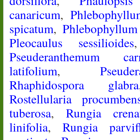
dorsiflora
,
Phaulopsis
canaricum
,
Phlebophyll
spicatum
,
Phlebophyllum 
Pleocaulus sessilioides
Pseuderanthemum carru
latifolium
,
Pseud
Rhaphidospora glabra
Rostellularia procumben
tuberosa
,
Rungia crena
linifolia
,
Rungia parvif