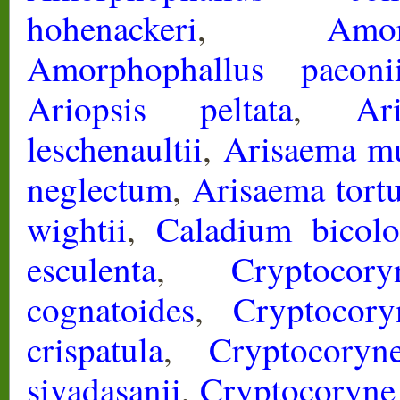
hohenackeri
,
Amo
Amorphophallus paeonii
Ariopsis peltata
,
Ar
leschenaultii
,
Arisaema mu
neglectum
,
Arisaema tort
wightii
,
Caladium bicolo
esculenta
,
Cryptocor
cognatoides
,
Cryptocory
crispatula
,
Cryptocoryne
sivadasanii
,
Cryptocoryne 