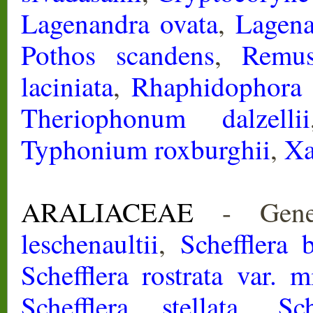
Lagenandra ovata
,
Lagena
Pothos scandens
,
Remus
laciniata
,
Rhaphidophora 
Theriophonum dalzellii
Typhonium roxburghii
,
Xa
ARALIACEAE
- Gener
leschenaultii
,
Schefflera 
Schefflera rostrata var. m
Schefflera stellata
,
Sc