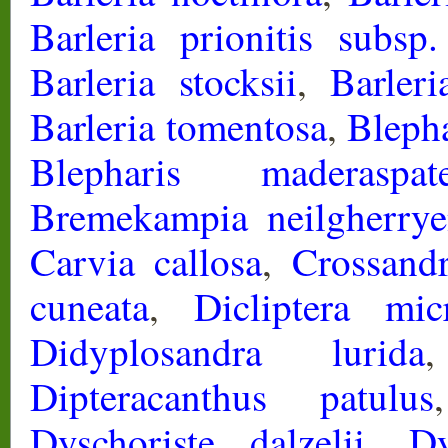
Barleria prionitis subsp.
Barleria stocksii
,
Barleri
Barleria tomentosa
,
Blepha
Blepharis maderaspate
Bremekampia neilgherrye
Carvia callosa
,
Crossandr
cuneata
,
Dicliptera mic
Didyplosandra lurida
Dipteracanthus patulus
Dyschoriste dalzelii
,
Dy