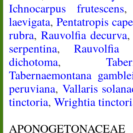
Ichnocarpus frutescens
laevigata
,
Pentatropis cape
rubra
,
Rauvolfia decurva
serpentina
,
Rauvolfia t
dichotoma
,
Tabe
Tabernaemontana gamble
peruviana
,
Vallaris solana
tinctoria
,
Wrightia tinctori
APONOGETONACEAE