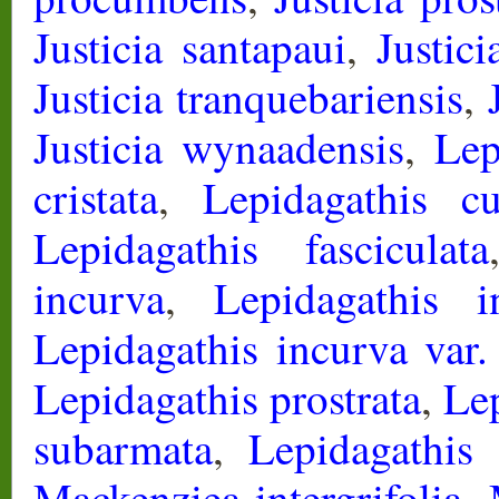
Justicia santapaui
,
Justici
Justicia tranquebariensis
,
Justicia wynaadensis
,
Lep
cristata
,
Lepidagathis cu
Lepidagathis fasciculata
incurva
,
Lepidagathis i
Lepidagathis incurva var
Lepidagathis prostrata
,
Lep
subarmata
,
Lepidagathis 
Mackenziea intergrifolia
,