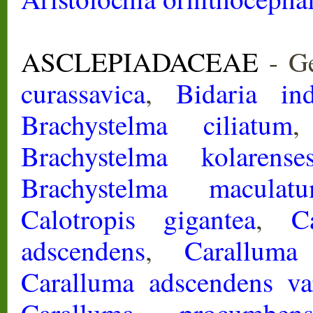
ASCLEPIADACEAE
- Ge
curassavica
,
Bidaria ind
Brachystelma ciliatum
Brachystelma kolarense
Brachystelma maculat
Calotropis gigantea
,
C
adscendens
,
Caralluma
Caralluma adscendens var