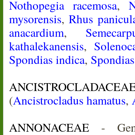
Nothopegia racemosa
,
N
mysorensis
,
Rhus panicul
anacardium
,
Semecarp
kathalekanensis
,
Solenoc
Spondias indica
,
Spondias
ANCISTROCLADACEA
(
Ancistrocladus hamatus
,
ANNONACEAE
- Gene