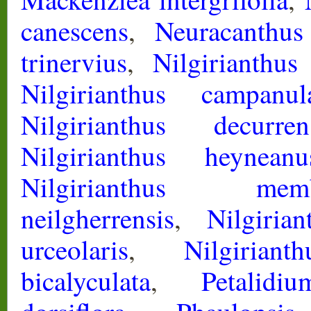
canescens
,
Neuracanthus
trinervius
,
Nilgirianthus
Nilgirianthus campanul
Nilgirianthus decurren
Nilgirianthus heyneanu
Nilgirianthus membr
neilgherrensis
,
Nilgiria
urceolaris
,
Nilgirian
bicalyculata
,
Petalidi