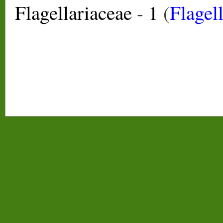
Flagellariaceae
-
1
(
Flagell