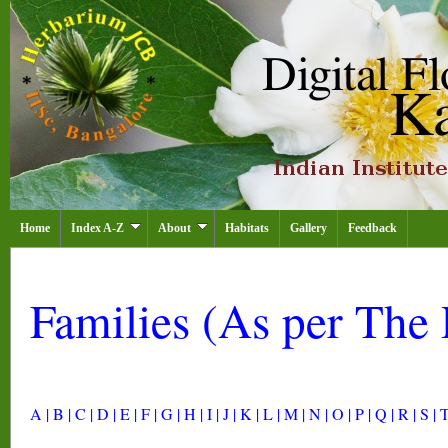
Home
Index A-Z
About
Habitats
Gallery
Feedback
Families (As per The P
A |
B |
C |
D |
E |
F |
G |
H |
I |
J |
K |
L |
M |
N |
O |
P |
Q |
R |
S |
T