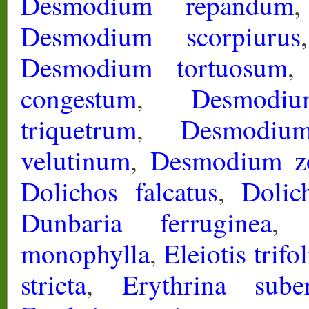
Desmodium repandum
Desmodium scorpiurus
Desmodium tortuosum
congestum
,
Desmodiu
triquetrum
,
Desmodiu
velutinum
,
Desmodium z
Dolichos falcatus
,
Dolic
Dunbaria ferruginea
monophylla
,
Eleiotis trifol
stricta
,
Erythrina sube