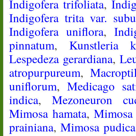
Indigofera trifoliata
,
Indig
Indigofera trita var. subu
Indigofera uniflora
,
Indi
pinnatum
,
Kunstleria k
Lespedeza gerardiana
,
Leu
atropurpureum
,
Macropti
uniflorum
,
Medicago sat
indica
,
Mezoneuron cuc
Mimosa hamata
,
Mimosa 
prainiana
,
Mimosa pudica