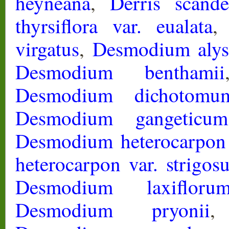
heyneana
,
Derris scande
thyrsiflora var. eualata
virgatus
,
Desmodium alys
Desmodium benthamii
Desmodium dichotomu
Desmodium gangeticum
Desmodium heterocarpon 
heterocarpon var. strigos
Desmodium laxifloru
Desmodium pryonii