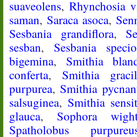
suaveolens
,
Rhynchosia v
saman
,
Saraca asoca
,
Senn
Sesbania grandiflora
,
S
sesban
,
Sesbania specio
bigemina
,
Smithia blan
conferta
,
Smithia gracil
purpurea
,
Smithia pycnan
salsuginea
,
Smithia sensit
glauca
,
Sophora wight
Spatholobus purpureu