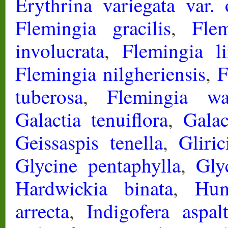
Erythrina variegata var. o
Flemingia gracilis
,
Fle
involucrata
,
Flemingia li
Flemingia nilgheriensis
,
F
tuberosa
,
Flemingia wal
Galactia tenuiflora
,
Galac
Geissaspis tenella
,
Gliri
Glycine pentaphylla
,
Gly
Hardwickia binata
,
Hum
arrecta
,
Indigofera aspal