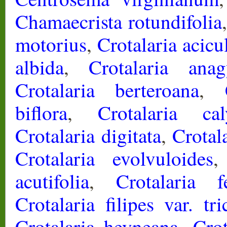
Chamaecrista rotundifolia
motorius
,
Crotalaria acicu
albida
,
Crotalaria anag
Crotalaria berteroana
,
biflora
,
Crotalaria cal
Crotalaria digitata
,
Crotal
Crotalaria evolvuloides
acutifolia
,
Crotalaria f
Crotalaria filipes var. tr
Crotalaria heyneana
,
Crot