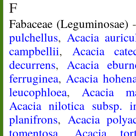
F
Fabaceae (Leguminosae)
pulchellus
,
Acacia auricu
campbellii
,
Acacia cate
decurrens
,
Acacia eburn
ferruginea
,
Acacia hohena
leucophloea
,
Acacia m
Acacia nilotica subsp. i
planifrons
,
Acacia polya
tomentosa
,
Acacia tor