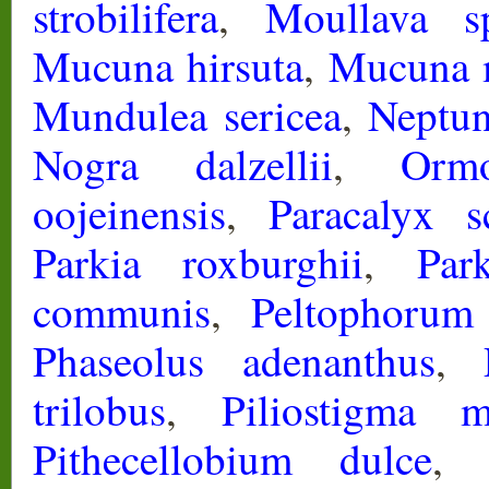
strobilifera
,
Moullava sp
Mucuna hirsuta
,
Mucuna 
Mundulea sericea
,
Neptun
Nogra dalzellii
,
Ormo
oojeinensis
,
Paracalyx s
Parkia roxburghii
,
Par
communis
,
Peltophorum
Phaseolus adenanthus
,
trilobus
,
Piliostigma m
Pithecellobium dulce
,