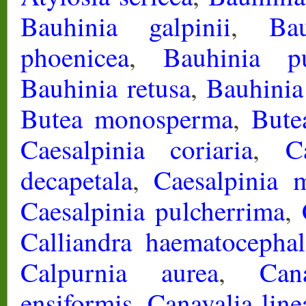
Bauhinia galpinii
,
Ba
phoenicea
,
Bauhinia pu
Bauhinia retusa
,
Bauhinia
Butea monosperma
,
Bute
Caesalpinia coriaria
,
C
decapetala
,
Caesalpinia m
Caesalpinia pulcherrima
,
Calliandra haematocephal
Calpurnia aurea
,
Can
ensiformis
,
Canavalia line