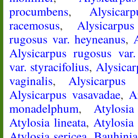
procumbens
,
Alysicar
racemosus
,
Alysicarpu
rugosus var. heyneanus
,
Alysicarpus rugosus var.
var. styracifolius
,
Alysicar
vaginalis
,
Alysicarpus 
Alysicarpus vasavadae
,
A
monadelphum
,
Atylosia
Atylosia lineata
,
Atylosia
Atylosia sericea
,
Bauhinia