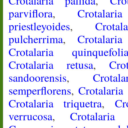
Crotalaria pallida
,
Cro
parviflora
,
Crotalari
priestleyoides
,
Crotal
pulcherrima
,
Crotalaria
Crotalaria quinquefoli
Crotalaria retusa
,
Crot
sandoorensis
,
Crotal
semperflorens
,
Crotalaria
Crotalaria triquetra
,
Cr
verrucosa
,
Crotalaria 