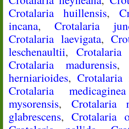
Crotalaria huillensis
,
C
incana
,
Crotalaria jun
Crotalaria laevigata
,
Cro
leschenaultii
,
Crotalaria 
Crotalaria madurensis
herniarioides
,
Crotalaria
Crotalaria medicagine
mysorensis
,
Crotalaria 
glabrescens
,
Crotalaria o