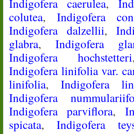
Indigofera caerulea
,
Ind
colutea
,
Indigofera cons
Indigofera dalzellii
,
Ind
glabra
,
Indigofera gla
Indigofera hochstetteri
Indigofera linifolia var. c
linifolia
,
Indigofera lin
Indigofera nummulariifo
Indigofera parviflora
,
I
spicata
,
Indigofera tey