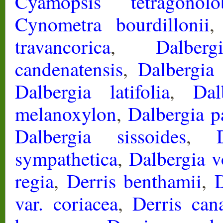
Cyamopsis tetragonolo
Cynometra bourdillonii
travancorica
,
Dalberg
candenatensis
,
Dalbergia 
Dalbergia latifolia
,
Dal
melanoxylon
,
Dalbergia p
Dalbergia sissoides
,
sympathetica
,
Dalbergia v
regia
,
Derris benthamii
,
D
var. coriacea
,
Derris cana