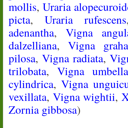
mollis
,
Uraria alopecuroid
picta
,
Uraria rufescens
adenantha
,
Vigna angula
dalzelliana
,
Vigna grah
pilosa
,
Vigna radiata
,
Vign
trilobata
,
Vigna umbella
cylindrica
,
Vigna unguicu
vexillata
,
Vigna wightii
,
X
Zornia gibbosa
)