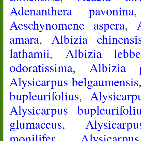
Adenanthera pavonina
Aeschynomene aspera
,
amara
,
Albizia chinensi
lathamii
,
Albizia lebbe
odoratissima
,
Albizia 
Alysicarpus belgaumensis
bupleurifolius
,
Alysicarp
Alysicarpus bupleurifoli
glumaceus
,
Alysicarp
monilifer
,
Alysicarpu