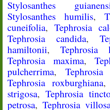
Stylosanthes guianens
Stylosanthes humilis
,
T
cuneifolia
,
Tephrosia cal
Tephrosia candida
,
Te
hamiltonii
,
Tephrosia h
Tephrosia maxima
,
Tep
pulcherrima
,
Tephrosia
Tephrosia roxburghiana
strigosa
,
Tephrosia tincto
petrosa
,
Tephrosia villos