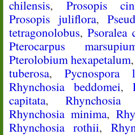
chilensis
,
Prosopis cin
Prosopis juliflora
,
Pseud
tetragonolobus
,
Psoralea c
Pterocarpus marsupiu
Pterolobium hexapetalum
tuberosa
,
Pycnospora l
Rhynchosia beddomei
,
capitata
,
Rhynchosia 
Rhynchosia minima
,
Rhy
Rhynchosia rothii
,
Rhyn